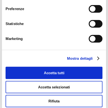
consenso
Preferenze
POTREBBERO ANCHE
Statistiche
INTERESSARTI
Marketing
1
2
Mostra dettagli
BENESSERE, HAMMAM, RITUALI
TAGS:
Accetta tutti
RITUALI DEL MASSAGGIO:
RIEQUILIBRA LE TUE ENERGIE
Accetta selezionati
PEDISPA E SOLARIUM:
I TRATTAMENTI DI BELLEZZA PER PREPARARSI
Rifiuta
ALL'ESTATE.