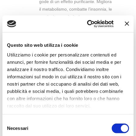
gode di un effetto purificante. Migliora
il metabolismo, combatte l’insonnia, le
tensioni muscolari e lo stress.
TRATTAMENTO VISO EXPRESS
Detersione, esfoliazione enzimatica
Questo sito web utilizza i cookie
senza vapore, maschera specifica e
Utilizziamo i cookie per personalizzare contenuti ed
crema finale, accompagnato da una
annunci, per fornire funzionalità dei social media e per
manualità studiata per il massimo
analizzare il nostro traffico. Condividiamo inoltre
dell'efficacia e del relax.
informazioni sul modo in cui utilizza il nostro sito con i
nostri partner che si occupano di analisi dei dati web,
MASSAGGIO PERSONALIZZATO
pubblicità e social media, i quali potrebbero combinarle
Un massaggio ricco di personalità
con altre informazioni che ha fornito loro o che hanno
adatto ad ogni specifica esigenza.
raccolto dal suo utilizzo dei loro servizi.
Selezione
PRENOTA ORA
Necessari
del