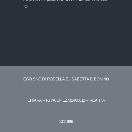
TO
EGO SNC DI RODELLA ELISABETTA E BONINO
CHIARA – P.IVA/CF 12731400011 – REA TO-
1311988