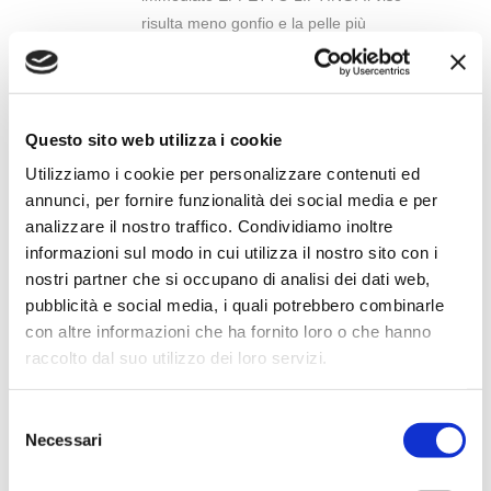
risulta meno gonfio e la pelle più
luminosa e rivitalizzata.
PRENOTA ORA
Questo sito web utilizza i cookie
DERMORIPARATORI INTENSIVI
Utilizziamo i cookie per personalizzare contenuti ed
annunci, per fornire funzionalità dei social media e per
I trattamenti in fiale: la detersione
analizzare il nostro traffico. Condividiamo inoltre
profonda, il massaggio con la fiala e
informazioni sul modo in cui utilizza il nostro sito con i
l’applicazione di una maschera in
nostri partner che si occupano di analisi dei dati web,
crema specifica per ogni tipologia di
pubblicità e social media, i quali potrebbero combinarle
pelle. (PROPOLI, ELASTINA, ACIDO
con altre informazioni che ha fornito loro o che hanno
JALURONICO)
raccolto dal suo utilizzo dei loro servizi.
PRENOTA ORA
Selezione
Necessari
del
consenso