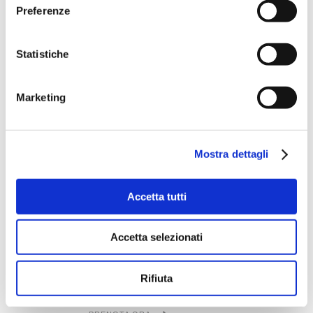
TRATTAMENTO CONNETTIVALE
Preferenze
VISO
Tecnica manuale che agisce in
Statistiche
profondità nei tessuti connettivi.
Stimola precise aree del viso per
ottenere benefici sia a livello locale sia
Marketing
riflesso su zone più profonde.
PRENOTA ORA
Mostra dettagli
EGO FACE RITUAL
Il trattamento viso specifico e
Accetta tutti
personalizzato in base alla tipologia di
pelle viene accompagnato da una
Accetta selezionati
manualità avvolgente studiata per
donare il massimo dell’efficacia e del
Rifiuta
relax.