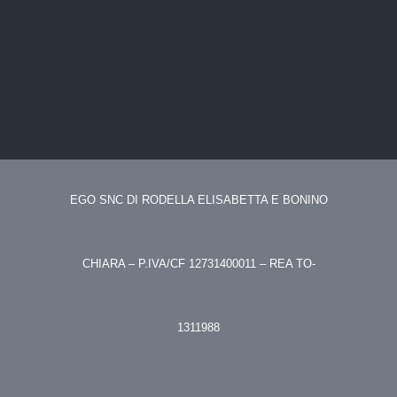
EGO SNC DI RODELLA ELISABETTA E BONINO
CHIARA – P.IVA/CF 12731400011 – REA TO-
1311988
Privacy Policy