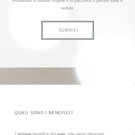
Possibilità di sedute singole o di pacchetti a partire dalle 5
sedute.
SCRIVICI
QUALI SONO I BENEFICI?
L’
azione
benefica del
sale
, che viene rilasciato