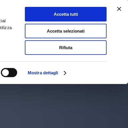
PER PRENOTAZIONI: 0123 320718
Accetta tutti
ial
tilizza
Accetta selezionati
BLOG
CONTATTI
Rifiuta
Mostra dettagli